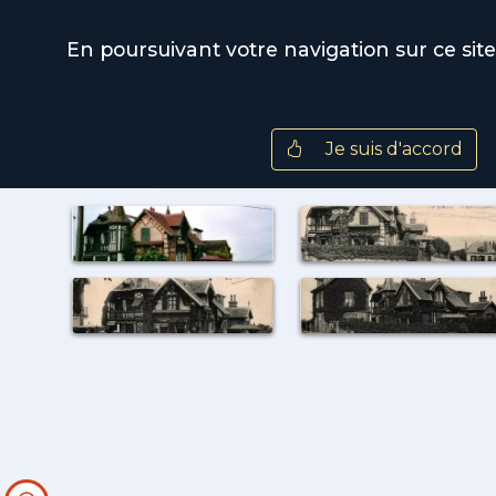
Wiki Villers
En poursuivant votre navigation sur ce site,
Tous
Photos
Cartes postales
Je suis d'accord
decean
villas
ammonite
decan
d