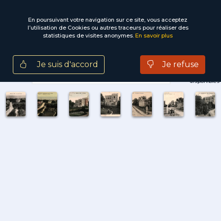
En poursuivant votre navigation sur ce site, vous acceptez
l’utilisation de Cookies ou autres traceurs pour réaliser des
statistiques de visites anonymes.
En savoir plus
Tous
Photos
Cartes postales
Je suis d'accord
Je refuse
7
donjon
villas
roseraie
documents
disponibles