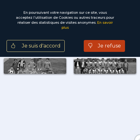
En poursuivant votre navigation sur ce site, vous
acceptez l’utilisation de Cookies ou autres traceurs pour
réaliser des statistiques de visites anonymes.
En savoir
Tous
Photos
Cartes postales
plus
2
Je suis d'accord
Je refuse
football
sport
stade
equipe
documents
disponibles